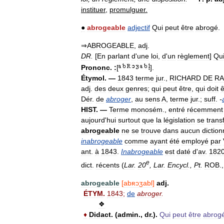
instituer
,
promulguer
.
●
abrogeable
adjectif
Qui
peut
être
abrogé
.
⇒
ABROGEABLE
,
adj
.
DR
.
[
En
parlant
d
'
une
loi
,
d
'
un
règlement
]
Qu
Prononc
.
:
[
].
Étymol
. —
1843
terme
jur
.,
RICHARD
DE
RA
adj
.
des
deux
genres
;
qui
peut
être
,
qui
doit
ê
Dér
.
de
abroger
,
au
sens
A
,
terme
jur
.;
suff
.
-
HIST
. —
Terme
monosém
.,
entré
récemment
aujourd
'
hui
surtout
que
la
législation
se
trans
abrogeable
ne
se
trouve
dans
aucun
diction
inabrogeable
comme
ayant
été
employé
par
ant
.
à
1843
.
Inabrogeable
est
daté
d
'
av
.
182
e
dict
.
récents
(
Lar
.
20
,
Lar
.
Encycl
.,
Pt
.
ROB
.
abrogeable
[
abʀɔʒabl
]
adj
.
ÉTYM
.
1843
;
de
abroger
.
❖
♦
Didact
. (
admin
.,
dr
.).
Qui
peut
être
abrog