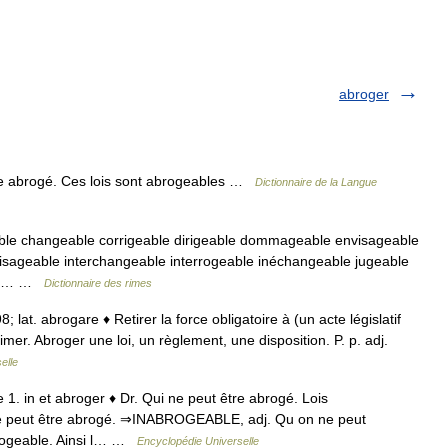
abroger
être abrogé. Ces lois sont abrogeables …
Dictionnaire de la Langue
e changeable corrigeable dirigeable dommageable envisageable
isageable interchangeable interrogeable inéchangeable jugeable
ble… …
Dictionnaire des rimes
8; lat. abrogare ♦ Retirer la force obligatoire à (un acte législatif
mer. Abroger une loi, un règlement, une disposition. P. p. adj.
elle
e 1. in et abroger ♦ Dr. Qui ne peut être abrogé. Lois
 ne peut être abrogé. ⇒INABROGEABLE, adj. Qu on ne peut
brogeable. Ainsi l… …
Encyclopédie Universelle