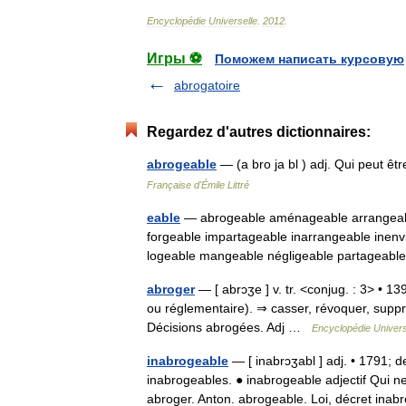
Encyclopédie
Universelle
.
2012
.
Игры ⚽
Поможем написать курсовую
abrogatoire
Regardez d'autres dictionnaires:
abrogeable
— (a bro ja bl ) adj. Qui peut 
Française d'Émile Littré
eable
— abrogeable aménageable arrangeabl
forgeable impartageable inarrangeable inenv
logeable mangeable négligeable partagea
abroger
— [ abrɔʒe ] v. tr. <conjug. : 3> • 139
ou réglementaire). ⇒ casser, révoquer, suppri
Décisions abrogées. Adj …
Encyclopédie Univers
inabrogeable
— [ inabrɔʒabl ] adj. • 1791; d
inabrogeables. ● inabrogeable adjectif Qui
abroger. Anton. abrogeable. Loi, décret ina