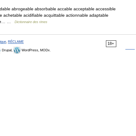
dable abrogeable absorbable accable acceptable accessible
 achetable acidifiable acquittable actionnable adaptable
able… …
Dictionnaire des rimes
ique
,
RÉCLAME
18+
Drupal,
WordPress, MODx.