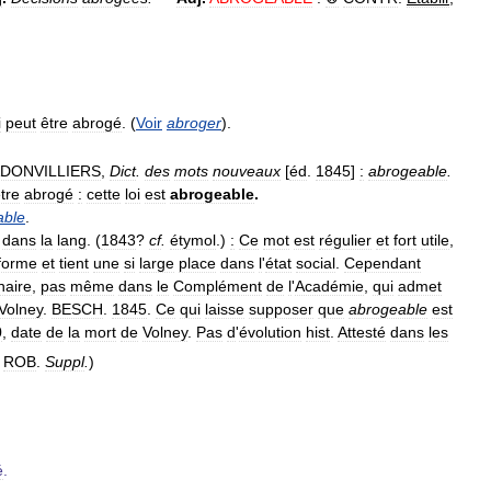
i
peut
être
abrogé
. (
Voir
abroger
).
DONVILLIERS
,
Dict
.
des
mots
nouveaux
[
éd
.
1845
]
:
abrogeable
.
tre
abrogé
:
cette
loi
est
abrogeable
.
able
.
dans
la
lang
. (
1843
?
cf
.
étymol
.)
:
Ce
mot
est
régulier
et
fort
utile
,
forme
et
tient
une
si
large
place
dans
l
'
état
social
.
Cependant
naire
,
pas
même
dans
le
Complément
de
l
'
Académie
,
qui
admet
Volney
.
BESCH
.
1845
.
Ce
qui
laisse
supposer
que
abrogeable
est
0
,
date
de
la
mort
de
Volney
.
Pas
d
'
évolution
hist
.
Attesté
dans
les
,
ROB
.
Suppl
.
)
é
.