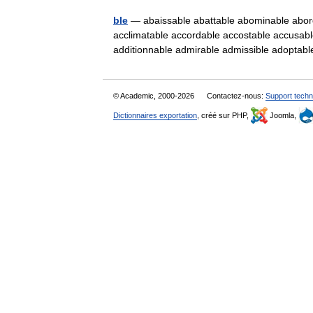
ble
— abaissable abattable abominable abor
acclimatable accordable accostable accusable
additionnable admirable admissible adopt
© Academic, 2000-2026
Contactez-nous:
Support techn
Dictionnaires exportation
, créé sur PHP,
Joomla,