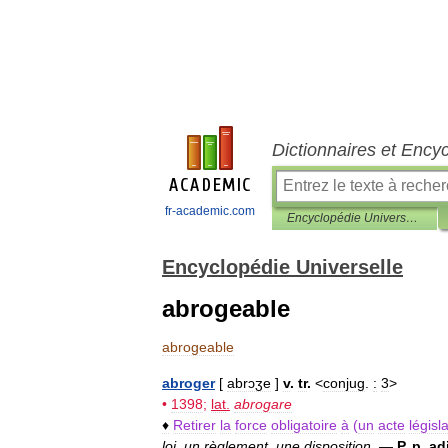
Dictionnaires et Ency
fr-academic.com
Encyclopédie Universelle
Encyclopédie Universelle
abrogeable
abrogeable
abroger
[
abrɔʒe
]
v
.
tr
.
<
conjug
.
:
3
>
•
1398
;
lat
.
abrogare
♦
Retirer
la
force
obligatoire
à
(
un
acte
législa
loi
,
un
règlement
,
une
disposition
.
—
P
.
p
.
ad