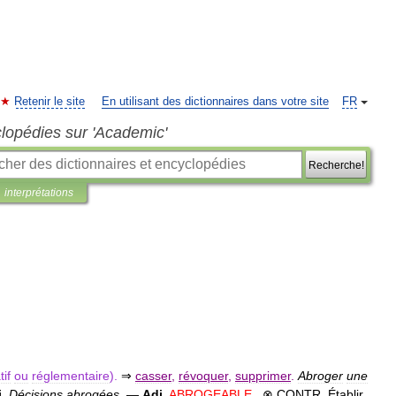
Retenir le site
En utilisant des dictionnaires dans votre site
FR
clopédies sur 'Academic'
Recherche!
interprétations
tif
ou
réglementaire
).
⇒
casser
,
révoquer
,
supprimer
.
Abroger
une
j
.
Décisions
abrogées
.
—
Adj
.
ABROGEABLE
.
⊗
CONTR
.
Établir
,